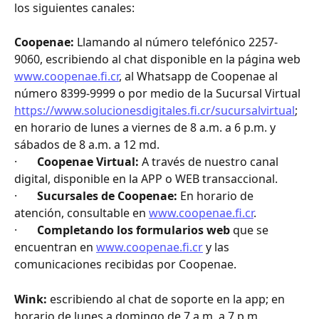
los siguientes canales:
Coopenae:
 Llamando al número telefónico 2257-
9060, escribiendo al chat disponible en la página web 
www.coopenae.fi.cr
, al Whatsapp de Coopenae al 
número 8399-9999 o por medio de la Sucursal Virtual 
https://www.solucionesdigitales.fi.cr/sucursalvirtual
; 
en horario de lunes a viernes de 8 a.m. a 6 p.m. y 
sábados de 8 a.m. a 12 md.
·       
Coopenae Virtual:
 A través de nuestro canal 
digital, disponible en la APP o WEB transaccional.
·       
Sucursales de Coopenae:
 En horario de 
atención, consultable en 
www.coopenae.fi.cr
.
·       
Completando los formularios web
 que se 
encuentran en 
www.coopenae.fi.cr
 y las 
comunicaciones recibidas por Coopenae.
Wink:
 escribiendo al chat de soporte en la app; en 
horario de lunes a domingo de 7 a.m. a 7 p.m.