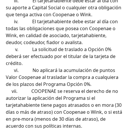
       iii.            El tarjetahabiente debe estar al día con 
su aporte a Capital Social o cualquier otra obligación 
que tenga activa con Coopenae o Wink.
       iv.            El tarjetahabiente debe estar al día con 
todas las obligaciones que posea con Coopenae o 
Wink, en calidad de asociado, tarjetahabiente, 
deudor, codeudor, fiador o avalista.
        v.            La solicitud de traslado a Opción 0% 
deberá ser efectuado por el titular de la tarjeta de 
crédito.
       vi.            No aplicará la acumulación de puntos 
Valor Coopenae al trasladar la compra a cualquiera 
de los plazos del Programa Opción 0%.
     vii.            COOPENAE se reserva el derecho de no 
autorizar la aplicación del Programa si el 
tarjetahabiente tiene pagos atrasados o en mora (30 
días o más de atraso) con Coopenae o Wink, o si está 
en pre-mora (menos de 30 días de atraso), de 
acuerdo con sus políticas internas.