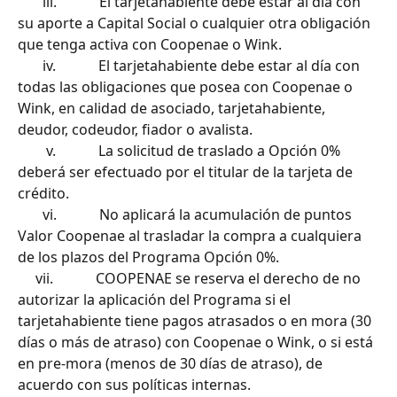
       iii.            El tarjetahabiente debe estar al día con 
su aporte a Capital Social o cualquier otra obligación 
que tenga activa con Coopenae o Wink.
       iv.            El tarjetahabiente debe estar al día con 
todas las obligaciones que posea con Coopenae o 
Wink, en calidad de asociado, tarjetahabiente, 
deudor, codeudor, fiador o avalista.
        v.            La solicitud de traslado a Opción 0% 
deberá ser efectuado por el titular de la tarjeta de 
crédito.
       vi.            No aplicará la acumulación de puntos 
Valor Coopenae al trasladar la compra a cualquiera 
de los plazos del Programa Opción 0%.
     vii.            COOPENAE se reserva el derecho de no 
autorizar la aplicación del Programa si el 
tarjetahabiente tiene pagos atrasados o en mora (30 
días o más de atraso) con Coopenae o Wink, o si está 
en pre-mora (menos de 30 días de atraso), de 
acuerdo con sus políticas internas.