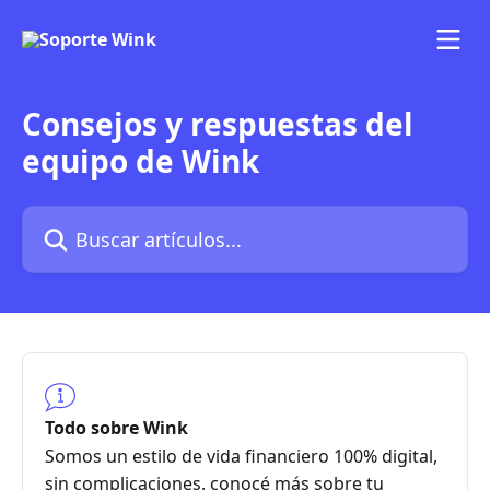
Ir al contenido principal
Consejos y respuestas del
equipo de Wink
Buscar artículos...
Todo sobre Wink
Somos un estilo de vida financiero 100% digital,
sin complicaciones, conocé más sobre tu